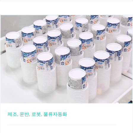
제조,
운반,
로봇,
물류자동화