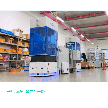
운반,
로봇,
물류자동화