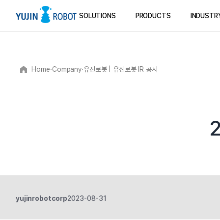
SOLUTIONS
PRODUCTS
INDUSTR
Home
∙
Company
∙
유진로봇 | 유진로봇 IR 공시
yujinrobotcorp
2023-08-31