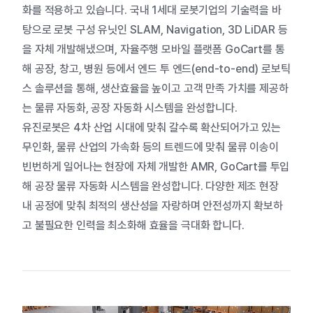
화를
적용하고
있습니다
.
국내
1
세대
로봇기업의
기술력을
바
탕으로
로봇
구성
유닛인
SLAM, Navigation, 3D LiDAR
등
을
자체
개발해냈으며
,
자율주행
모바일
플랫폼
GoCart
를
통
해
공장
,
창고
,
병원
등에서
엔드
투
엔드
(end-to-end)
로보틱
스
솔루션을
통해
,
생산효율을
높이고
고객
만족
가치를
제공하
는
물류
자동화
,
공장
자동화
시스템을
완성합니다
.
유진로봇은
4
차
산업
시대에
맞춰
갈수록
확산되어가고
있는
무인화
,
물류
산업의
가속화
등의
트렌드에
맞춰
물류
이송이
빈번하게
일어나는
현장에
자체
개발한
AMR, GoCart
를
투입
해
공장
물류
자동화
시스템을
완성합니다
.
다양한
제조
현장
내
공정에
맞춰
최적의
생산성을
자랑하며
안전성까지
확보하
고
불필요한
인력을
최소화해
효율을
극대화
합니다
.