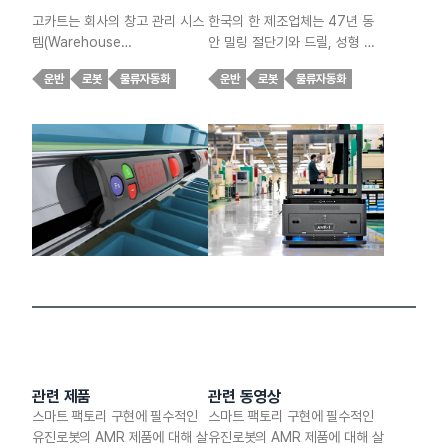
과 안전성을 향상
삭 공구 제조업체
고카트는 회사의 창고 관리 시스
한국의 한 제조업체는 47년 동
시키는 유진로봇
템(Warehouse
안 밀링 절단기와 드릴, 성형 공
Management System,
구 등 절삭 공구 제품 분야에서
고카트 AMR
운반
로봇
물류자동화
운반
로봇
물류자동화
WMS)과 주문 선별 솔루션 및
혁신을 선도해 왔습니다. 창립 이
DPS 시스템에 완전히 통합되어
래 지속적인 개선, 품질에 대한
지정된 지점으로 자동으로 이동
헌신, 최신 기술의 발전에 적응해
하여 지정된 구역에 고정 작업자
온 이 기업은 이제 유진로봇 고카
가 주문을 받아 이행하고 상품을
트 AMR을 도입하여 새로운 혁
최종 포장 구역으로 운반할 수 있
신의 물결을 받아들이고 있습니
도록 지원합니다. 도입 후 3개월
다.
이 지난 현재, 물류 창고에서는
상당한 개선이 이루어졌습니다.
관련 제품
관련 동영상
스마트 팩토리 구현에 필수적인
스마트 팩토리 구현에 필수적인
유진로봇의 AMR 제품에 대해 살
유진로봇의 AMR 제품에 대해 살