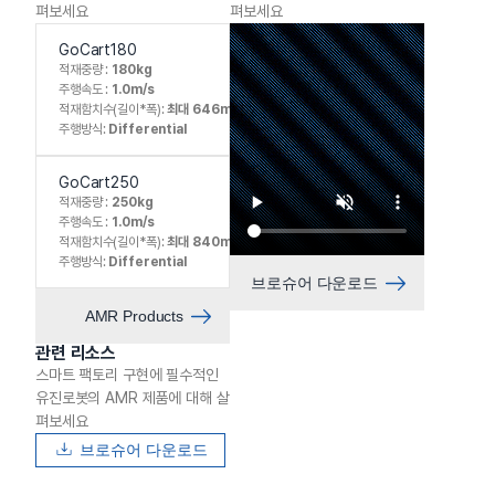
펴보세요
펴보세요
GoCart180
적재중량 :
180kg
주행속도 :
1.0m/s
적재함치수(길이*폭):
최대 646mm * 441mm
주행방식:
Differential
GoCart250
적재중량 :
250kg
주행속도 :
1.0m/s
적재함치수(길이*폭):
최대 840mm * 640mm
주행방식:
Differential
브로슈어 다운로드
AMR Products
관련 리소스
스마트 팩토리 구현에 필수적인
유진로봇의 AMR 제품에 대해 살
펴보세요
브로슈어 다운로드