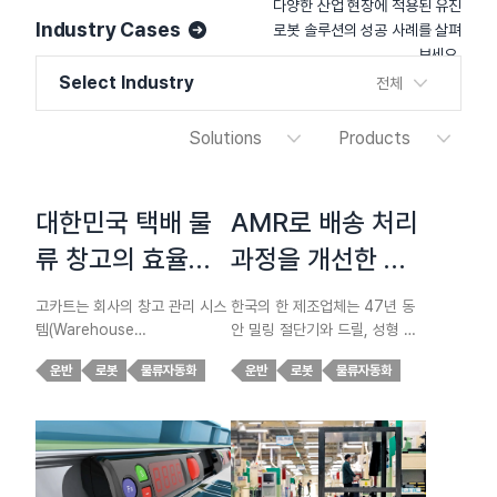
다양한 산업 현장에 적용된 유진
Industry Cases
로봇 솔루션의 성공 사례를 살펴
보세요.
Select Industry
전체
Solutions
Products
물류자동화
고카트
대한민국 택배 물
AMR로 배송 처리
창고자동화
커스텀AMR
류 창고의 효율성
과정을 개선한 절
과 안전성을 향상
삭 공구 제조업체
설비자동화
자동화설비
고카트는 회사의 창고 관리 시스
한국의 한 제조업체는 47년 동
시키는 유진로봇
템(Warehouse
안 밀링 절단기와 드릴, 성형 공
Management System,
구 등 절삭 공구 제품 분야에서
헬스케어
고카트 AMR
운반
로봇
물류자동화
운반
로봇
물류자동화
WMS)과 주문 선별 솔루션 및
혁신을 선도해 왔습니다. 창립 이
DPS 시스템에 완전히 통합되어
래 지속적인 개선, 품질에 대한
로보타이제이션
지정된 지점으로 자동으로 이동
헌신, 최신 기술의 발전에 적응해
하여 지정된 구역에 고정 작업자
온 이 기업은 이제 유진로봇 고카
가 주문을 받아 이행하고 상품을
트 AMR을 도입하여 새로운 혁
최종 포장 구역으로 운반할 수 있
신의 물결을 받아들이고 있습니