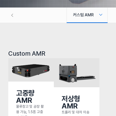
커스텀 AMR
스탠다드 AMR
자동화 설비
Custom AMR
고중량
저상형
AMR
AMR
물류창고 및 공장 활
용 가능, 1.5톤 고중
트롤리 및 대차 이송