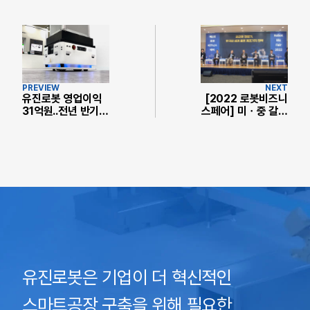
PREVIEW
NEXT
유진로봇 영업이익
[2022 로봇비즈니
31억원..전년 반기
스페어] 미ㆍ중 갈등
대비 193.1%↑
속 한국 로봇산업의
기회(토크쇼)
유진로봇은 기업이 더 혁신적인
스마트공장 구축을 위해 필요한