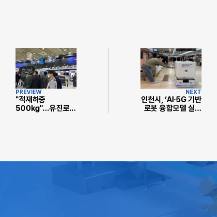
PREVIEW
NEXT
"적재하중
인천시, ‘AI·5G 기반
500kg"…유진로
로봇 융합모델 실증
봇, 자율주행 물류로
사업’ 2단계 돌입
봇 '고카트 500' 시
연