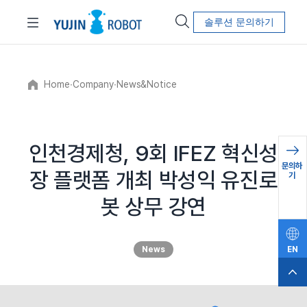
솔루션 문의하기
Home
∙
Company
∙
News&Notice
인천경제청, 9회 IFEZ 혁신성
문의하
장 플랫폼 개최 박성익 유진로
기
봇 상무 강연
News
EN