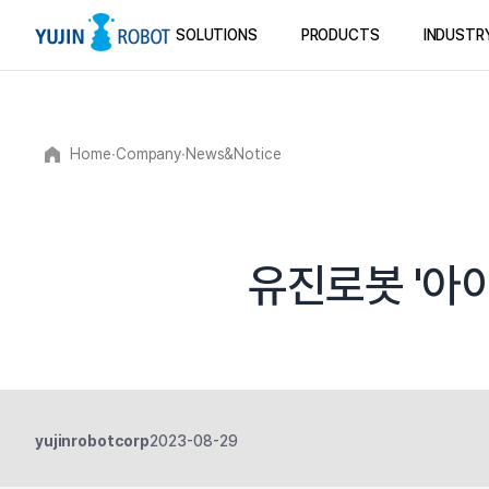
SOLUTIONS
PRODUCTS
INDUSTR
Home
∙
Company
∙
News&Notice
유진로봇 '아
yujinrobotcorp
2023-08-29