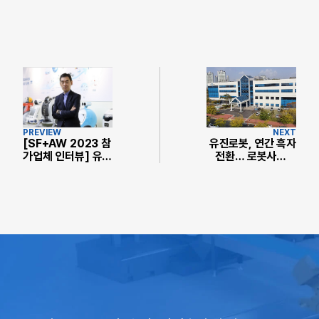
PREVIEW
NEXT
[SF+AW 2023 참
유진로봇, 연간 흑자
가업체 인터뷰] 유진
전환… 로봇사업부
로봇 박성익 상무
기준 최대 실적 달성
“범용성·안정성이
제품 핵심…라인업
확장으로 산업 적용
확대”