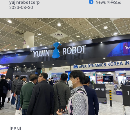
yujinrobotcorp
News 처음으로
2023-08-30
[EBN]