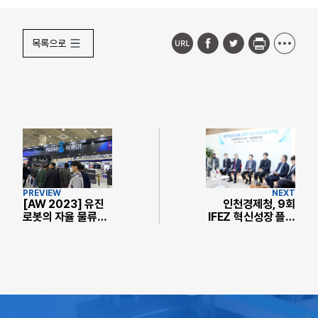
목록으로
PREVIEW
NEXT
[AW 2023] 유진
인천경제청, 9회
로봇의 자율 물류배
IFEZ 혁신성장 플랫
송 플랫폼
폼 개최 박성익 유진
'GoCart'
로봇 상무 강연