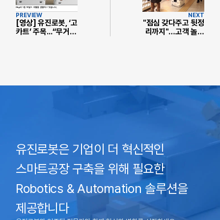
PREVIEW
NEXT
[영상] 유진로봇, ‘고
"점심 갖다주고 뒷정
카트’ 주목...“무거운
리까지"…고객 놀라
물건도, 장애물 회피
게 한 '배달부' 정체
도 거뜬”
유진로봇은 기업이 더 혁신적인
스마트공장 구축을 위해 필요한
Robotics & Automation 솔루션을
제공합니다