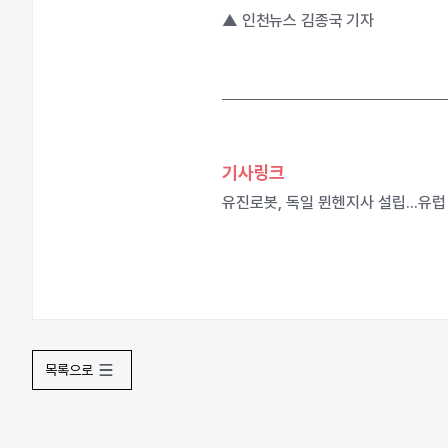
▲ 인천뉴스 김종국 기자
기사링크
유진로봇, 독일 뮌헨지사 설립...유럽
목록으로