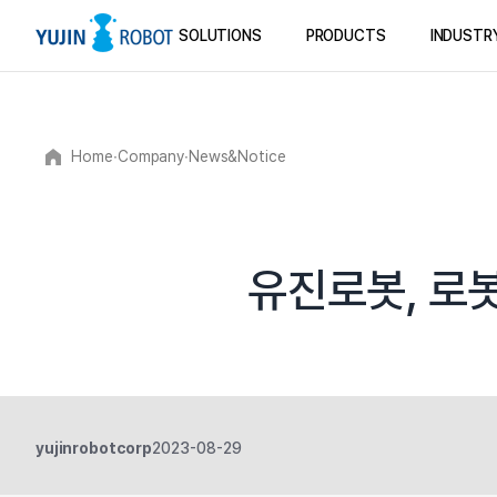
SOLUTIONS
PRODUCTS
INDUSTR
Home
∙
Company
∙
News&Notice
유진로봇, 로봇
yujinrobotcorp
2023-08-29