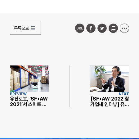
목록으로
PREVIEW
NEXT
유진로봇, ‘SF+AW
[SF+AW 2022 참
2021’서 스마트 물
가업체 인터뷰] 유진
류솔루션 기술력 ‘뿜
로봇 박성익 상무
뿜’
“자율주행 토털 솔
루션 기술 확보로 글
로벌 시장 진출 강
화”