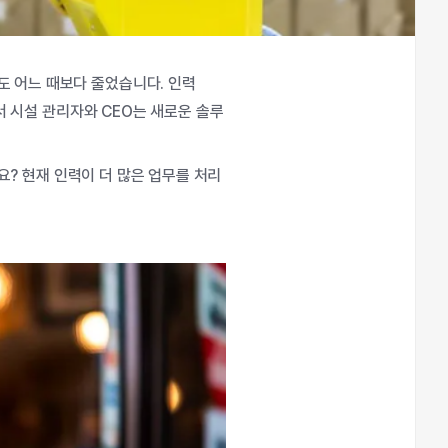
도
어느
때보다
줄었습니다
.
인력
서
시설
관리자와
CEO
는
새로운
솔루
요
?
현재
인력이
더
많은
업무를
처리