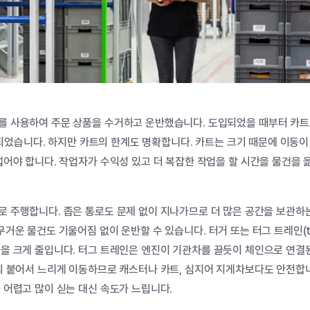
를
사용하여
주문
상품을
수거하고
운반했습니다
.
도입되었을
때부터
카트
되었습니다
.
하지만
카트의
한계도
명확합니다
.
카트는
크기
때문에
이동이
넓어야
합니다
.
작업자가
수익성
있고
더
복잡한
작업을
할
시간을
물건을
로
주행합니다
.
좁은
통로도
문제 없이
지나가므로
더
많은
공간을
보관하
무거운
물건도
기울어짐
없이
운반할
수
있습니다
.
터거
또는
터그
트레인
(
험을
크게
줄입니다
.
터그
트레인은
엔진이
기관차를
끌듯이
체인으로
연결
의
붙어서
느리게
이동하므로
캐스터나
카트
,
심지어
지게차보다도
안전합
가
어렵고
많이
싣는
대신
속도가
느립니다
.