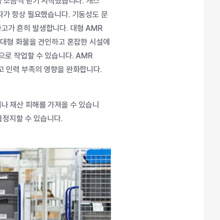
을
조금씩
받기
시작했습니다
.
캐스
자가
항상
필요했습니다
.
기동성도
문
사고가
흔히
발생합니다
.
대형
AMR
대형
화물을
견인하고
혼잡한
시설에
으로
작업할
수
있습니다
. AMR
고
인력
부족의
영향을
완화합니다
.
이나
재산
피해를
가져올
수
있습니
급정지할
수
있습니다
.