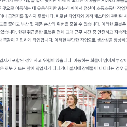
운반에서
중추
역할을
맡아
왔지만
이제
이
오래된
예비품은
AMR
의
도움
른
곳으로
이동하는
데
유용하지만
충분히
쉬어서
정신이
초롱초롱한
작업
이나
급정지를
잘하지
못합니다
.
피로한
작업자와
과적
캐스터와
관련된
도를
줄이고
부상
및
제품
손상의
위험을
줄일
수
있습니다
.
이러한
로봇은
있습니다
.
한편
취급운반
로봇은
전체
교대
근무
시간
중
안전하고
지속적
나
똑같이
기민하게
작업합니다
.
이러한
부단한
작업으로
생산성을
향상하
업자가
포함된
경우
사고
위험이
있습니다
.
이동하는
화물이
넘어져
부상
은
로봇
카트는
앞에
작업자가
다니거나
불시에
장애물이
나타나는
경우