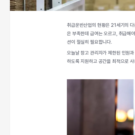
취급운반산업의
현황은
21
세기의
다
은
부족한데
급여는
오르고
,
취급해
션이
절실히
필요합니다
.
오늘날
창고
관리자가
제한된
인원과
하도록
지원하고
공간을
최적으로
사