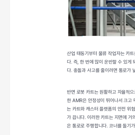
산업
태동기부터
물류
작업자는
카트
다
.
즉
,
한
번에
많이
운반할
수
있게
다
.
충돌과
사고를
줄이려면
통로가
반면
로봇
카트는
원활하고
자율적으
한
AMR
은
안정성이
뛰어나서
크고
는
카트와
캐스터
플랫폼의
안전
위
가
끕니다
.
이러한
카트는
지면에
거
은
통로로
주행합니다
.
코너를
돌기