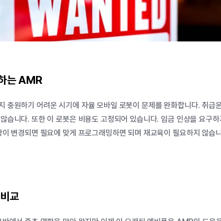
하는
AMR
지
충원하기
어려운
시기에
자율
모바일
로봇이
문제를
완화합니다
.
취급
않습니다
.
또한
이
로봇은
비용도
고정되어
있습니다
.
임금
인상을
요구하
항이
변경되면
필요에
맞게
프로그래밍하면
되며
재교육이
필요하지
않습
R
비교