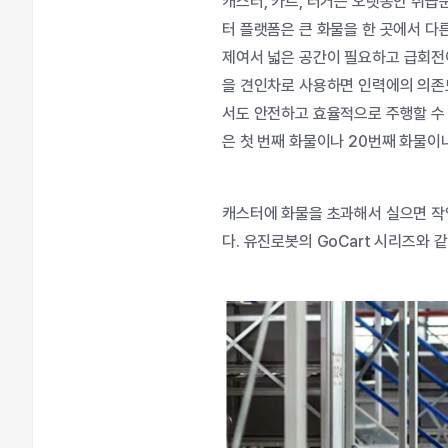
캐스터
,
카트
,
터거는
오랫동안
취급
터
플랫폼은
큰
화물을
한
곳에서
다
제여서
넓은
공간이
필요하고
급회전
을
견인차로
사용하면
인력에의
의존
서도
안전하고
효율적으로
주행할
수
은
첫
번째
화물이나
20
번째
화물이
캐스터에
화물을
초과해서
실으면
작
다
.
유진로봇의
GoCart
시리즈와
같