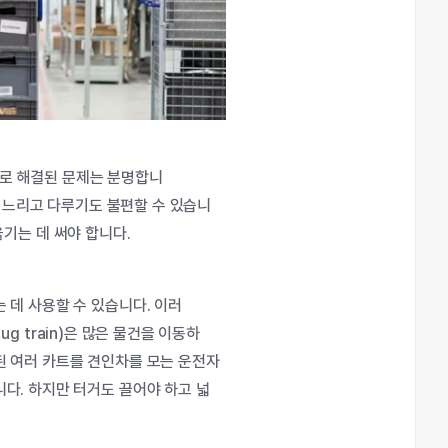
로
해결된
문제는
분명합니
느리고
다루기도
불편할
수
있습니
옮기는
데
써야
합니다
.
는
데
사용할
수
있습니다
.
이러
tug train)
은
많은
물건을
이동하
된
여러
카트를
견인차를
모는
운전자
니다
.
하지만
터거도
끌어야
하고
넓