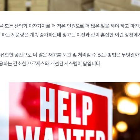
른
모든
산업과
마찬가지로
더
적은
인원으로
더
많은
일을
해야
하고
마진
야
하는
제품량은
계속
증가하는데
창고는
이전과
같이
혼잡한
이런
상황에
유한한
공간으로
더
많은
재고를
보관
및
처리할
수
있는
방법은
무엇일까
용하는
간소한
프로세스와
개선된
시스템이
답입니다
.