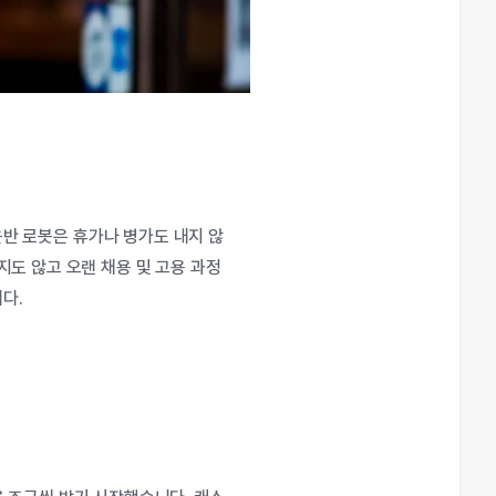
운반
로봇은
휴가나
병가도
내지
않
지도
않고
오랜
채용
및
고용
과정
니다
.