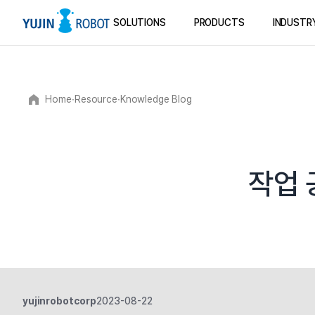
SOLUTIONS
PRODUCTS
INDUSTR
Home
∙
Resource
∙
Knowledge Blog
작업 
yujinrobotcorp
2023-08-22