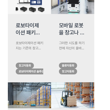
망 부족에 대응할 때,
다. 기술을 통해 다양
팔레트 리프팅 AMR
한 방식으로 자율 창
은 생산성과 처리량
고 환경을 만들 수 있
향상에 도움이 되고
습니다.
있습니다.
로보타이제
모바일 로봇
이션 패키지
을 창고나 공
의 7가지 이
장에 도입할
로보타이제이션 패키
그러한 시도를 하기
점
때 고려할 것
지는 기존의 창고를
전에 자신이 올바른
들
더 안전하고 효율적
질문을 하고 있는지
이며 생산적인 일터
확인하는 것이 중요
로 전환하는 데 도움
합니다. 여러분이 자
창고자동화
물류자동화
이 됩니다. 계속되는
동화 창고에 모바일
로보타이제이션 솔루션
창고자동화
인력난으로 인해 발
로봇을 도입할 때 고
생하는 문제를 일부
려해야 할 것들 몇 가
해결하고 비용도 상
지를 소개해 드립니
당히 절감할 수 있습
다.
니다.