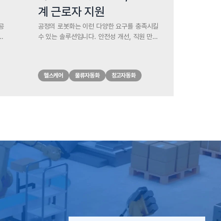
시
계 근로자 지원
공
공정의 로봇화는 이런 다양한 요구를 충족시킬
얼
수 있는 솔루션입니다. 안전성 개선, 직원 만족
니
도 향상, 생산성 및 효율성 증가로 직원의 마음
영
에 쏙 드는 업무 환경을 조성할 수 있는 동시에
산성
기업의 비용 감축에도 도움이 될 것입니다.
헬스케어
물류자동화
창고자동화
이며