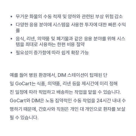
무거운 화물의 수동 적재 및 양하와 관련된 부상 위험 감소
다양한
응용
분야에
시스템을
사용한
투자에
대한
빠른
수익
률
음식
,
리넨
,
의약품
및
폐기물과
같은
응용
분야를
위해
시스
템을
최대로
사용하는
한편
비용
절약
필요성이
증가함에
따라
쉽게
확장
가능
예를
들어
병원
환경에서
, DIM
스테이션이
탑재된
단
일
GoCart
는
식품
,
의약품
,
리넨
등을
제시간에
미리
정해
진
일정에
따라
픽업하고
배송하는
작업을
맡을
수
있습니다
.
GoCart
와
DIM
은
노동
집약적인
수동
작업을
24
시간
내내
수
행하기
때문에
,
간호사와
직원은
개인
대
개인으로
환자를
보살
필
수
있습니다
.