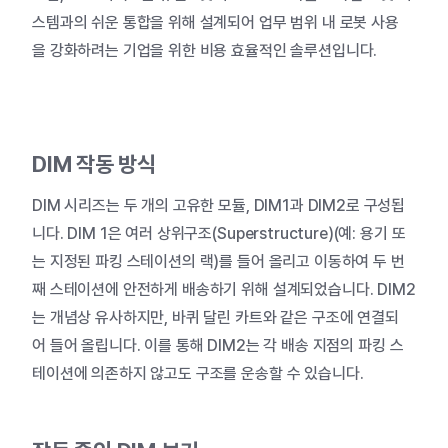
스템과의
쉬운
통합을
위해
설계되어
업무
범위
내
로봇
사용
을
강화하려는
기업을
위한
비용
효율적인
솔루션입니다
.
DIM
작동
방식
DIM
시리즈는
두
개의
고유한
모듈
, DIM1
과
DIM2
로
구성됩
니다
. DIM 1
은
여러
상위구조
(Superstructure)(
예
:
용기
또
는
지정된
파킹
스테이션의
랙
)
를
들어
올리고
이동하여
두
번
째
스테이션에
안전하게
배송하기
위해
설계되었습니다
. DIM2
는
개념상
유사하지만
,
바퀴
달린
카트와
같은
구조에
연결되
어
들어
올립니다
.
이를
통해
DIM2
는
각
배송
지점의
파킹
스
테이션에
의존하지
않고도
구조를
운송할
수
있습니다
.