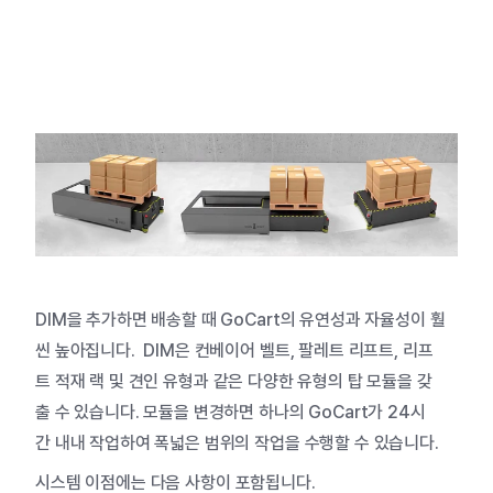
DIM
을
추가하면
배송할
때
GoCart
의
유연성과
자율성이
훨
씬
높아집니다
.
DIM
은
컨베이어
벨트
,
팔레트
리프트
,
리프
트
적재
랙
및
견인
유형과
같은
다양한
유형의
탑
모듈을
갖
출
수
있습니다
.
모듈을
변경하면
하나의
GoCart
가
24
시
간
내내
작업하여
폭넓은
범위의
작업을
수행할
수
있습니다
.
시스템
이점에는
다음
사항이
포함됩니다
.