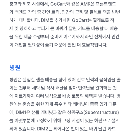
창고와
제조
시설에서
, GoCart
와
같은
AMR
은
프론트엔드
와
백엔드
작업
중
견인
트럭
,
인간의
근육
및
팔레트
잭을
빈번
하게
대체합니다
. DIM
을
추가하면
GoCart
는
팔레트를
적
재
및
양하하고
부피가
큰
바퀴가
달린
카트를
배송할
때
배송
을
위한
제품
수령부터
준비에
이르기까지
라인
전체에서
인간
이
개입할
필요성이
줄기
때문에
훨씬
더
효율적입니다
.
병원
병원은
실험실
샘플
배송을
함에
있어
간호
인력의
움직임을
줄
이는
것부터
세탁
및
식사
배달을
맡아
인력난을
완화하는
것
에
이르기까지
여러
방식으로
배송
로봇의
혜택을
받습니다
.
병
원에는
운송을
위한
자체
특수
제작
캐비닛이
종종
있기
때문
에
, DIM1
은
샘플
캐비닛과
같은
상위구조
(Superstructure)
를
아랫부분에
고정하기
위해
고정
지점이
있는
하판으로
설계
되어
있습니다
. DIM2
는
튀어나온
핀이
있는
바퀴
달린
카트