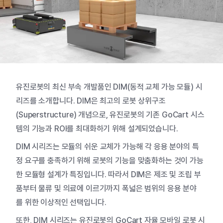
유진로봇의
최신
부속
개발품인
DIM(
동적
교체
가능
모듈
)
시
리즈를
소개합니다
. DIM
은
최고의
로봇
상위구조
(Superstructure)
개념으로
,
유진로봇의
기존
GoCart
시스
템의
기능과
ROI
를
최대화하기
위해
설계되었습니다
.
DIM
시리즈는
모듈의
쉬운
교체가
가능해
각
응용
분야의
특
정
요구를
충족하기
위해
로봇의
기능을
맞춤화하는
것이
가능
한
모듈형
설계가
특징입니다
.
따라서
DIM
은
제조
및
조립
부
품부터
물류
및
의료에
이르기까지
폭넓은
범위의
응용
분야
를
위한
이상적인
선택입니다
.
또한
, DIM
시리즈는
유진로봇의
GoCart
자율
모바일
로봇
시