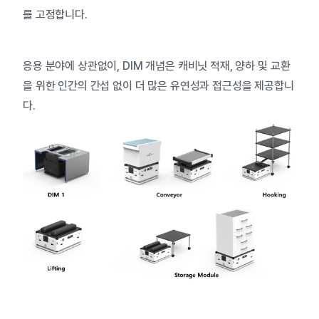
를
고정합니다
.
응용
분야에
상관없이
, DIM
개념은
캐비닛
적재
,
양하
및
교환
을
위한
인간의
간섭
없이
더
많은
유연성과
접근성을
제공합니
다
.