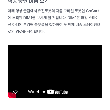
작동
중인
DIM
보기
아래
영상
클립에서
유진로봇의
자율
모바일
로봇인
GoCart
에
부착된
DIM1
을
보시게
될
것입니다
. DIM1
은
파킹
스테이
션
아래에
도킹해
플랫폼을
집하하여
두
번째
배송
스테이션으
로의
경로를
시작합니다
.