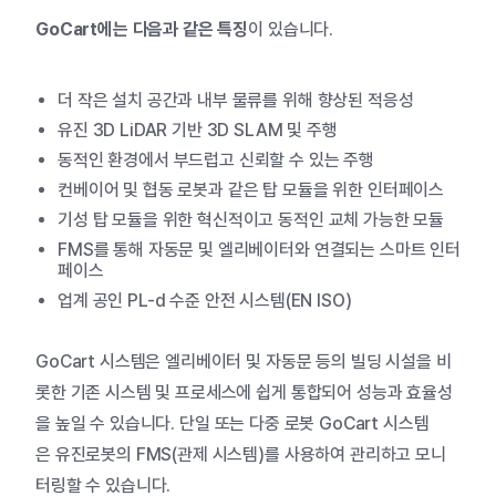
GoCart에는 다음과 같은
특징
이
있습니다
.
더
작은
설치
공간과
내부
물류를
위해
향상된
적응성
유진
3D LiDAR
기반
3D SLAM
및
주행
동적인
환경에서
부드럽고
신뢰할
수
있는
주행
컨베이어
및
협동
로봇과
같은
탑
모듈을
위한
인터페이스
기성
탑
모듈을
위한
혁신적이고
동적인
교체
가능한
모듈
FMS
를
통해
자동문
및
엘리베이터와
연결되는
스마트
인터
페이스
업계 공인 PL-d 수준 안전 시스템(EN ISO)​
GoCart
시스템은
엘리베이터
및
자동문
등의
빌딩
시설을
비
롯한
기존
시스템
및
프로세스에
쉽게
통합되어
성능과
효율성
을
높일
수
있습니다
.
단일
또는
다중
로봇
GoCart
시스템
은
유진로봇의
FMS(관제
시스템
)
를
사용하여
관리하고
모니
터링할
수
있습니다
.