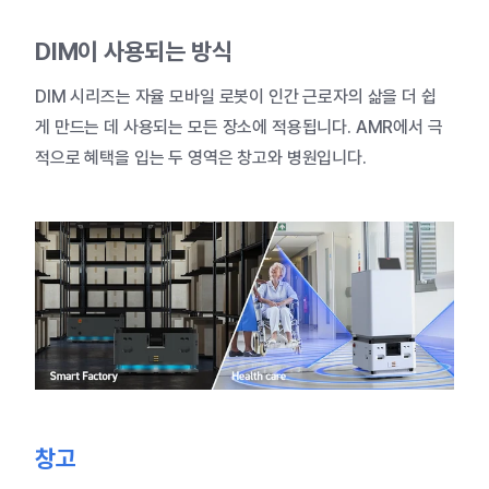
DIM
이
사용되는
방식
DIM
시리즈는
자율
모바일
로봇이
인간
근로자의
삶을
더
쉽
게
만드는
데
사용되는
모든
장소에
적용됩니다
. AMR
에서
극
적으로
혜택을
입는
두
영역은
창고와
병원입니다
.
창고