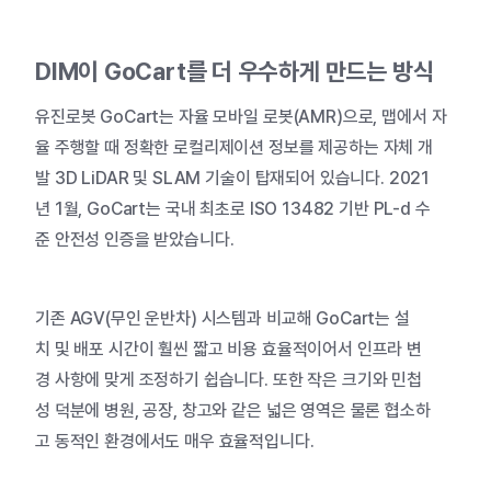
DIM
이
GoCart
를
더
우수하게
만드는
방식
유진로봇
GoCart
는
자율
모바일
로봇
(AMR)
으로
,
맵에서
자
율
주행할
때
정확한
로컬리제이션
정보를
제공하는
자체
개
발
3D LiDAR
및
SLAM
기술이
탑재되어
있습니다
. 2021
년
1
월
, GoCart
는
국내
최초로
ISO 13482
기반
PL-d
수
준
안전성
인증을
받았습니다
.
기존
AGV(
무인
운반차
)
시스템과
비교해
GoCart
는
설
치
및
배포
시간이
훨씬
짧고
비용
효율적이어서
인프라
변
경
사항에
맞게
조정하기
쉽습니다
.
또한
작은
크기와
민첩
성
덕분에
병원
,
공장
,
창고와
같은
넓은
영역은
물론
협소하
고
동적인
환경에서도
매우
효율적입니다
.